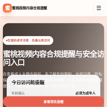
☰
蜜
蜜桃视频内容合规提醒
仅面向成年访客 · 先确认再访问
蜜桃视频内容合规提醒与安全访
问入口
在查看成人主题内容前，先了解年龄限制、合规边界、隐私
保护和风险识别。这里提供更新提醒、入口说明与回看管理
今日访问前提醒
建议，不展示露骨内容，也不提供违规下载。
年龄确认
必须为成年人
查看预告提醒
内容展示
不含露骨预览