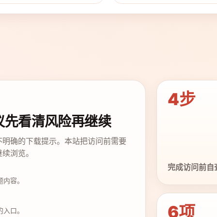
4步
议先看清风险再继续
不明确的下载提示。本站把访问前需要
继续浏览。
完成访问前自
题内容。
6项
的入口。