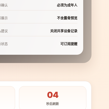
龄确认
必须为成年人
容展示
不含露骨预览
私建议
关闭共享设备记录
新状态
可订阅提醒
02
秒后刷新